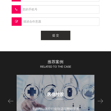
提 交
推荐案例
RELATED TO THE CASE
医信控股
业务涉
山东医信控股集团现有员工3000余人，业务涉
广
南
集团网站/医疗行业/自适应网站/济南
专业化
及医疗环保产业信息化建设，环保科技专业化
产、