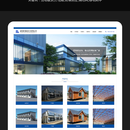
关键词：活动板房,打包箱,轻钢别墅,钢结构,移动岗亭